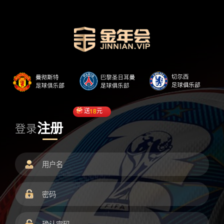
送
18
元
注册
登录