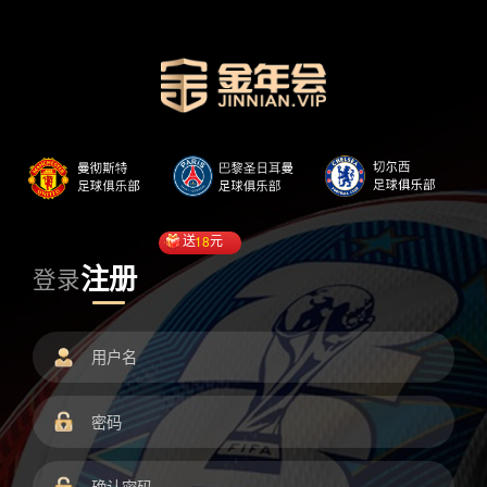
送
18
元
注册
登录