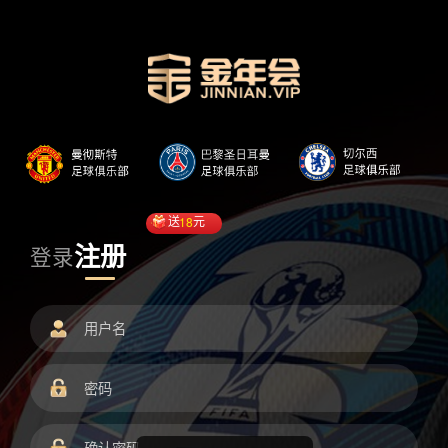
送
18
元
注册
登录