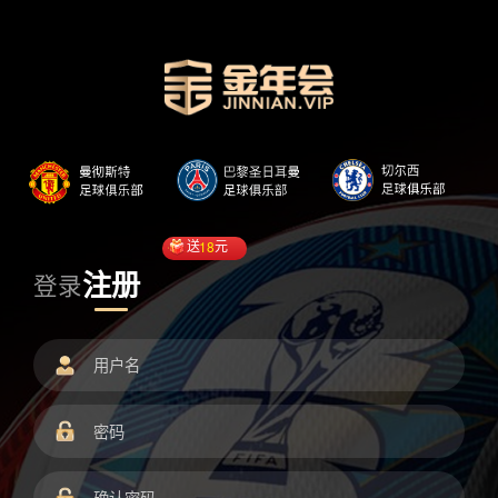
送
18
元
注册
登录