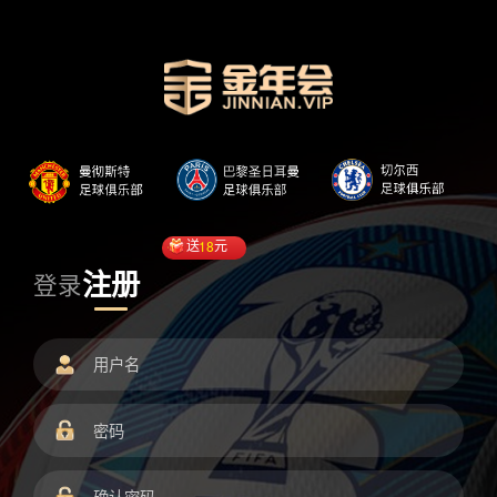
送
18
元
注册
登录