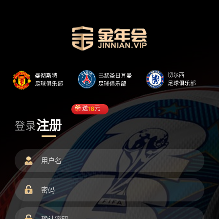
送
18
元
注册
登录